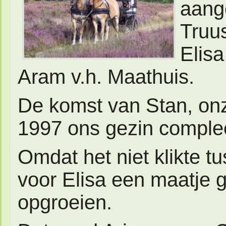
aang
Truu
Elisa
Aram v.h. Maathuis.
De komst van Stan, on
1997 ons gezin comple
Omdat het niet klikte t
voor Elisa een maatje
opgroeien.