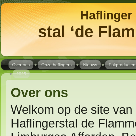
Haflinger
stal ‘de Fla
Over ons
Onze haflingers
Nieuws
Fokproducten
2025
Over ons
Welkom op de site van 
Haflingerstal de Flamme