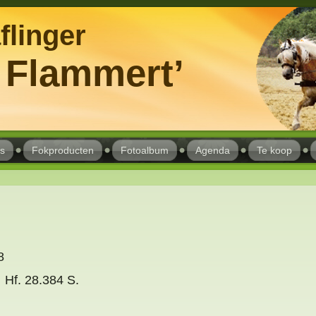
flinger
e Flammert’
s
Fokproducten
Fotoalbum
Agenda
Te koop
8
Hf. 28.384 S.