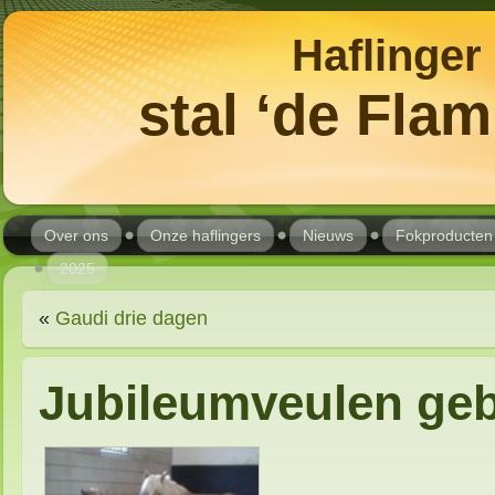
Haflinger
stal ‘de Fla
Over ons
Onze haflingers
Nieuws
Fokproducten
2025
«
Gaudi drie dagen
Jubileumveulen ge