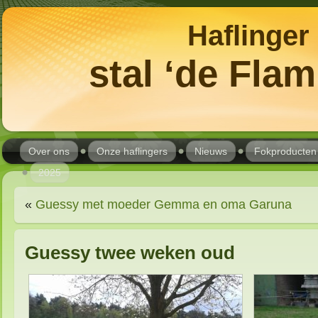
Haflinger
stal ‘de Fla
Over ons
Onze haflingers
Nieuws
Fokproducten
2025
«
Guessy met moeder Gemma en oma Garuna
Guessy twee weken oud