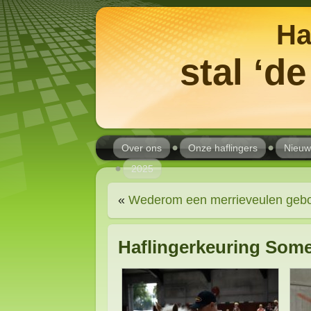
Ha
stal ‘d
Over ons
Onze haflingers
Nieuw
2025
«
Wederom een merrieveulen gebor
Haflingerkeuring Som