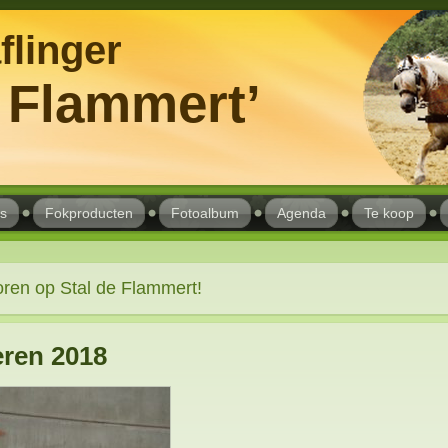
flinger
e Flammert’
s
Fokproducten
Fotoalbum
Agenda
Te koop
en op Stal de Flammert!
eren 2018